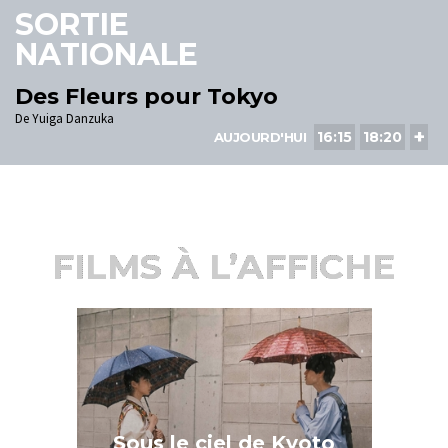
SORTIE
NATIONALE
Des Fleurs pour Tokyo
De Yuiga Danzuka
+
16:15
18:20
AUJOURD'HUI
FILMS À L’AFFICHE
Sous le ciel de Kyoto