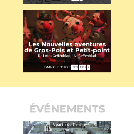
A partir de 2/3 ans
Les Nouvelles aventures
de Gros-Pois et Petit-point
De Lotta Geffenblad, Uzi Geffenblad
DIMANCHE 09 AOÛT
10:30
13:00
+
ÉVÉNEMENTS
A partir de 7 ans