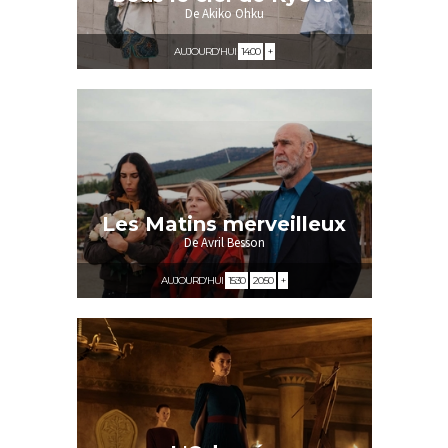
De Akiko Ohku
AUJOURD'HUI
14:00
+
Les Matins merveilleux
De Avril Besson
AUJOURD'HUI
15:30
20:50
+
Interdit -12 ans