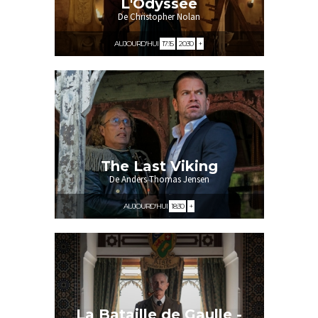
L'Odyssée
De Christopher Nolan
AUJOURD'HUI
17:15
20:30
+
Interdit -12 ans
The Last Viking
De Anders Thomas Jensen
AUJOURD'HUI
18:30
+
La Bataille de Gaulle -