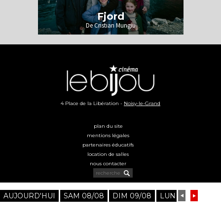
Fjord
De Cristian Mungiu
4 Place de la Libération -
Noisy-le-Grand
plan du site
mentions légales
partenaires éducatifs
location de salles
nous contacter
La Ville de Noisy-le-Grand utilise des cookies techniques qui sont nécessaires
<
>
AUJOURD'HUI
SAM 08/08
DIM 09/08
LUN 10/08
MAR
au bon fonctionnement du site. Nous vous invitons à consulter notre
politique cookies
pour plus d’informations.