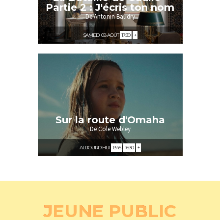
Partie 2 : J'écris ton nom
De Antonin Baudry
SAMEDI 08 AOÛT
17:30
+
Coup de coeur
Sur la route d'Omaha
De Cole Webley
AUJOURD'HUI
13:45
16:30
+
JEUNE PUBLIC