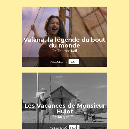
Vaiana, la légende du bout
du monde
De Thomas Kail
AUJOURD'HUI
14:00
+
A partir de 7 ans
Les Vacances de Monsieur
Hulot
De Jacques Tati
MARDI 11 AOÛT
14:00
+