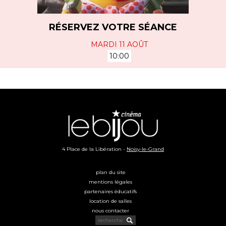
RÉSERVEZ VOTRE SÉANCE
MARDI 11 AOÛT
10:00
4 Place de la Libération -
Noisy-le-Grand
plan du site
mentions légales
partenaires éducatifs
location de salles
nous contacter