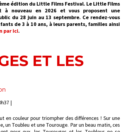
ème édition du Little Films Festival. Le Little Films
ient à nouveau en 2026 et vous proposent une
blic du 28 juin au 13 septembre. Ce rendez-vous
ants de 3 à 10 ans, à leurs parents, familles ainsi
 par ici
.
ES ET LES
on
0h37 |
 en couleur pour triompher des différences ! Sur une
te, un Toubleu et une Tourouge. Par un beau matin, ces
nt pour eux, les Tourouges et les Toubleus ne se