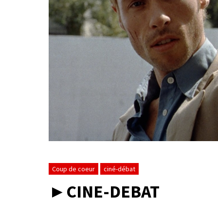
Coup de coeur
ciné-débat
►CINE-DEBAT