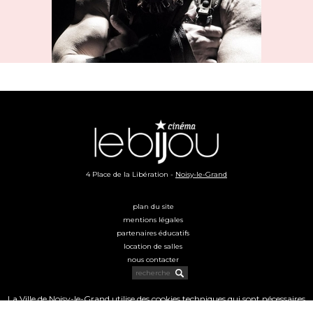
4 Place de la Libération -
Noisy-le-Grand
plan du site
mentions légales
partenaires éducatifs
location de salles
nous contacter
La Ville de Noisy-le-Grand utilise des cookies techniques qui sont nécessaires
au bon fonctionnement du site. Nous vous invitons à consulter notre