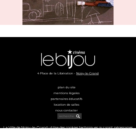
4 Place de la Libération -
Noisy-le-Grand
plan du site
mentions légales
partenaires éducatifs
location de salles
nous contacter
La Ville de Noisy-le-Grand utilise des cookies techniques qui sont nécessaires
au bon fonctionnement du site. Nous vous invitons à consulter notre