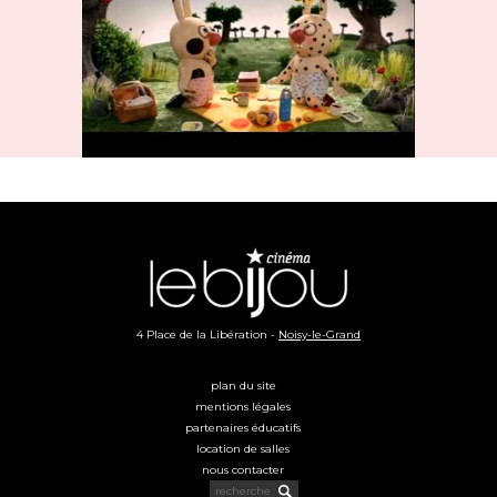
4 Place de la Libération -
Noisy-le-Grand
plan du site
mentions légales
partenaires éducatifs
location de salles
nous contacter