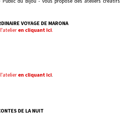
Public du Bijou - vous propose des ateliers créatifs
AORDINAIRE VOYAGE DE MARONA
l'atelier
en cliquant ici
.
T
l'atelier
en cliquant ici
.
 CONTES DE LA NUIT