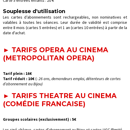
Carte 5 entrées enfants : 20 €
Souplesse d'utilisation
Les cartes d’abonnements sont rechargeables, non nominatives et
valables à toutes les séances. Leur durée de validité est comprise
entre 8 mois (cartes 5 entrées) et 1 an (cartes 10 entrées) à partir de la
date d'achat.
► TARIFS OPERA AU CINEMA
(METROPOLITAN OPERA)
Tarif plein : 16€
Tarif réduit : 10€
(
- 26 ans, demandeurs emploi, détenteurs de cartes
d’abonnement au Bijou)
► TARIFS THEATRE AU CINEMA
(COMÉDIE FRANCAISE)
Groupes scolaires (exclusivement) : 5€
Les ciné-chèque, cartes d'abonnement au Bijou et cartes UGC Illimité